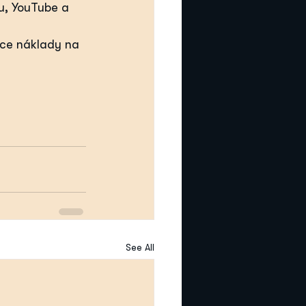
u, YouTube a 
úce náklady na 
See All