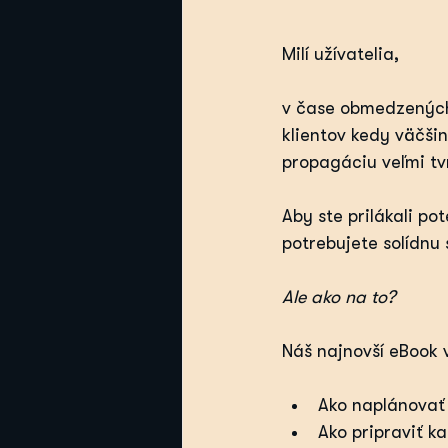
Milí užívatelia,
v čase obmedzených
klientov kedy väčšin
propagáciu veľmi tv
Aby ste prilákali p
potrebujete solídnu
Ale ako na to?
Náš najnovší eBook 
Ako naplánovať 
Ako pripraviť k