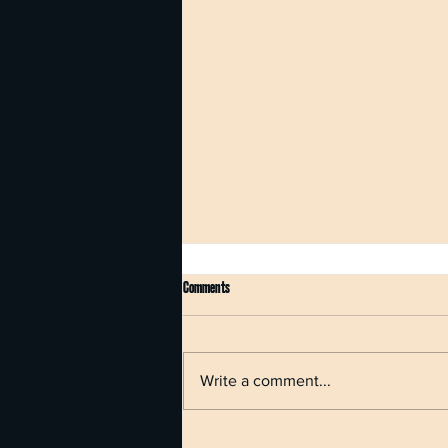
Comments
Write a comment...
Čtvrtý díl série o AI v cestovním ruchu