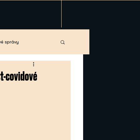
vé správy
st-covidové