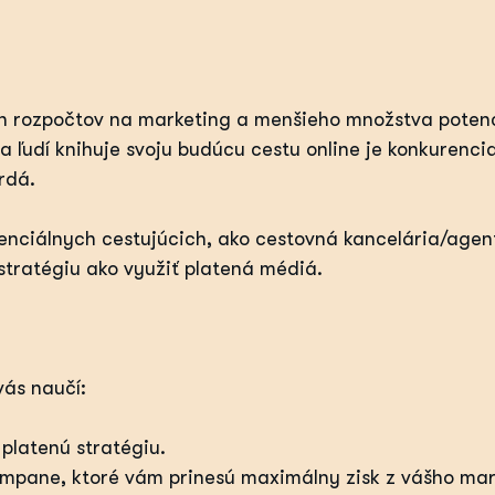
 rozpočtov na marketing a menšieho množstva potenc
a ľudí knihuje svoju budúcu cestu online je konkurencia
rdá.
otenciálnych cestujúcich, ako cestovná kancelária/agen
 stratégiu ako využiť platená médiá.
vás naučí:
platenú stratégiu.
ampane, ktoré vám prinesú maximálny zisk z vášho ma