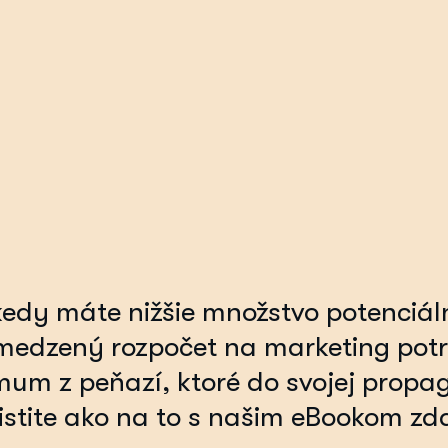
kedy máte nižšie množstvo potenciál
bmedzený rozpočet na marketing potr
um z peňazí, ktoré do svojej propag
Zistite ako na to s našim eBookom z