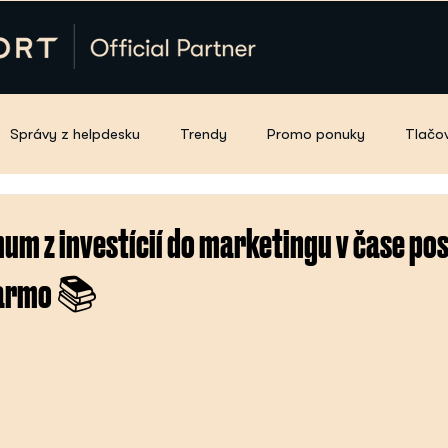
Správy z helpdesku
Trendy
Promo ponuky
Tlačo
um z investícií do marketingu v čase po
darmo 📚