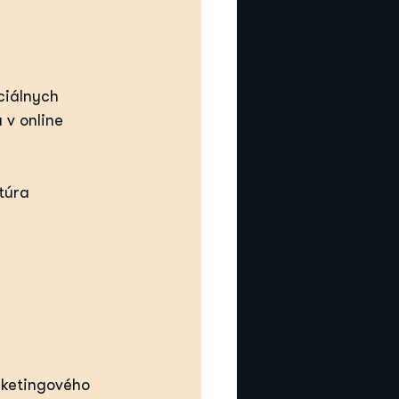
iálnych 
 v online 
túra 
rketingového 