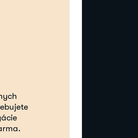
nych 
ebujete 
ácie 
darma.