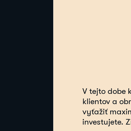
V tejto dobe 
klientov a o
vyťažiť maxim
investujete. 