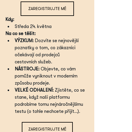
ZAREGISTRUJTE MĚ
Kdy:
Středa 24. května
Na co se těšit:
VÝZKUM:
 Dozvíte se nejnovější 
poznatky o tom, co zákazníci 
očekávají od prodejců 
cestovních služeb.
NÁSTROJE:
 Objevte, co vám 
pomůže vyniknout v moderním 
způsobu prodeje.
VELKÉ ODHALENÍ: 
Zjistěte, co se 
stane, když naši platformu 
podrobíme tomu nejnáročnějšímu 
testu (o tohle nechcete přijít…).
ZAREGISTRUJTE MĚ