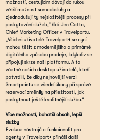
možností, cestujícím dávají do rukou 
větší možnost samoobsluhy a 
zjednodušují ty nejsložitější procesy při 
poskytování služeb,“ říká Jen Catto, 
Chief Marketing Officer v Travelportu. 
„Všichni uživatelé Travelport+ se nyní 
mohou těšit z modernějšího a primárně 
digitálního způsobu prodeje, kdykoliv se 
připojují skrze naši platformu. A to 
včetně našich desktop uživatelů, kteří 
potvrdili, že díky nejnovější verzi 
Smartpointu se všední úkony při správě 
rezervací změnily na příležitosti, jak 
poskytnout ještě kvalitnější službu.“
Více možností, bohatší obsah, lepší 
služby
Evoluce nástrojů a funkcionalit pro 
agenty v Travelport+ přináší další 