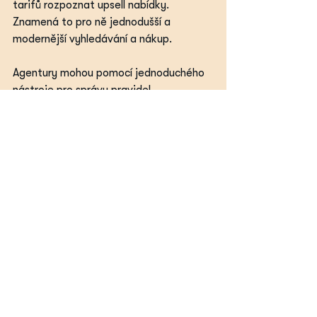
tarifů rozpoznat upsell nabídky. 
Znamená to pro ně jednodušší a 
modernější vyhledávání a nákup.
Agentury mohou pomocí jednoduchého 
nástroje pro správu pravidel 
samoobsluhy, 
Content Optimizer
, lépe 
spravovat prodané hotelové rezervace. 
Tento nástroj doplňuje předchozí 
vylepšení nástrojů pro správu tarifů, a 
agentury tak mohou snadno vytvářet a 
kustomizovat vlastní pravidla obsahu. 
To agentům pomůže maximalizovat 
příjmy napříč všemi prodanými 
rezervacemi.
Agentury napojené na Travelport 
mohou díky nejnovějším nástrojům a 
funkcionalitám, které jsou dostupné 