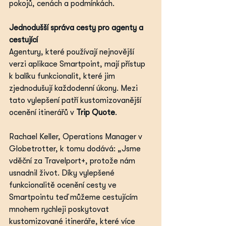
pokojů, cenách a podmínkách.
Jednodušší správa cesty pro agenty a 
cestující
Agentury, které používají nejnovější 
verzi aplikace Smartpoint, mají přístup 
k balíku funkcionalit, které jim 
zjednodušují každodenní úkony. Mezi 
tato vylepšení patří kustomizovanější 
ocenění itinerářů v 
Trip Quote
.
Rachael Keller, Operations Manager v 
Globetrotter, k tomu dodává: „Jsme 
vděční za Travelport+, protože nám 
usnadnil život. Díky vylepšené 
funkcionalitě ocenění cesty ve 
Smartpointu teď můžeme cestujícím 
mnohem rychleji poskytovat 
kustomizované itineráře, které více 