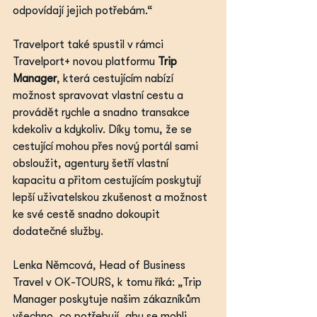
odpovídají jejich potřebám.“
Travelport také spustil v rámci 
Travelport+ novou platformu 
Trip 
Manager
, která cestujícím nabízí 
možnost spravovat vlastní cestu a 
provádět rychle a snadno transakce 
kdekoliv a kdykoliv. Díky tomu, že se 
cestující mohou přes nový portál sami 
obsloužit, agentury šetří vlastní 
kapacitu a přitom cestujícím poskytují 
lepší uživatelskou zkušenost a možnost 
ke své cestě snadno dokoupit 
dodatečné služby.
Lenka Němcová, Head of Business 
Travel v OK-TOURS, k tomu říká: „Trip 
Manager poskytuje našim zákazníkům 
všechno, co potřebují, aby se mohli 