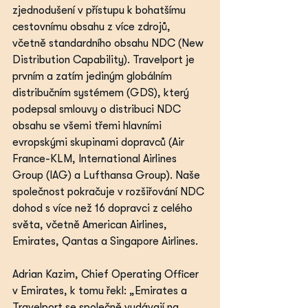
zjednodušení v přístupu k bohatšímu 
cestovnímu obsahu z více zdrojů, 
včetně standardního obsahu NDC (New 
Distribution Capability). Travelport je 
prvním a zatím jediným globálním 
distribučním systémem (GDS), který 
podepsal smlouvy o distribuci NDC 
obsahu se všemi třemi hlavními 
evropskými skupinami dopravců (Air 
France-KLM, International Airlines 
Group (IAG) a Lufthansa Group). Naše 
společnost pokračuje v rozšiřování NDC 
dohod s více než 16 dopravci z celého 
světa, včetně American Airlines, 
Emirates, Qantas a Singapore Airlines.
Adrian Kazim, Chief Operating Officer 
v Emirates, k tomu řekl: „Emirates a 
Travelport se společně vydávají na 