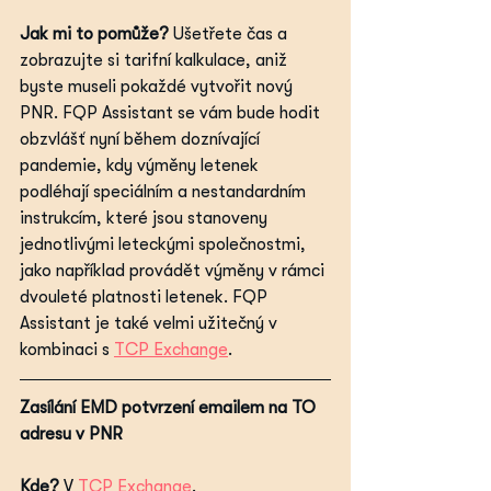
Jak mi to pomůže?
 Ušetřete čas a 
zobrazujte si tarifní kalkulace, aniž 
byste museli pokaždé vytvořit nový 
PNR. FQP Assistant se vám bude hodit 
obzvlášť nyní během doznívající 
pandemie, kdy výměny letenek 
podléhají speciálním a nestandardním 
instrukcím, které jsou stanoveny 
jednotlivými leteckými společnostmi, 
jako například provádět výměny v rámci 
dvouleté platnosti letenek. FQP 
Assistant je také velmi užitečný v 
kombinaci s 
TCP Exchange
.
Zasílání EMD potvrzení emailem na TO 
adresu v PNR
Kde?
 V 
TCP Exchange
.