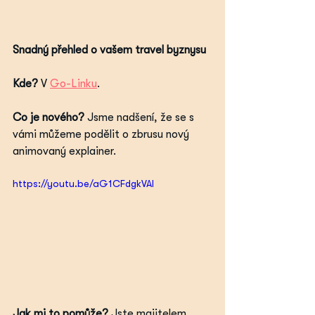
Snadný přehled o vašem travel byznysu
Kde?
 V 
Go-Linku
.
Co je nového? 
Jsme nadšení, že se s 
vámi můžeme podělit o zbrusu nový 
animovaný explainer.
https://youtu.be/aG1CFdgkVAI
Jak mi to pomůže?
 Jste majitelem 