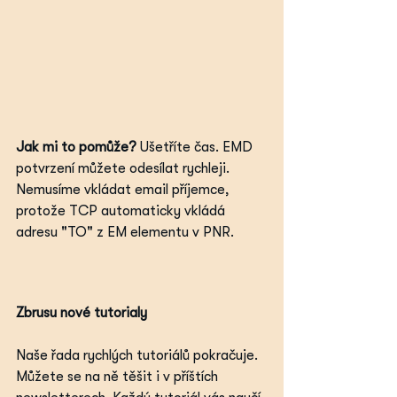
Jak mi to pomůže?
 Ušetříte čas. EMD 
potvrzení můžete odesílat rychleji. 
Nemusíme vkládat email příjemce, 
protože TCP automaticky vkládá 
adresu "TO" z EM elementu v PNR.
Zbrusu nové tutorialy
Naše řada rychlých tutoriálů pokračuje. 
Můžete se na ně těšit i v příštích 