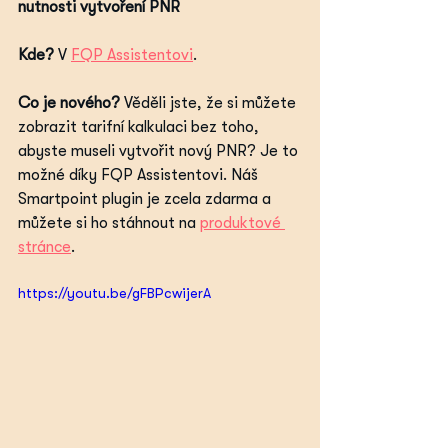
nutnosti vytvoření PNR
Kde?
 V 
FQP Assistentovi
.
Co je nového? 
Věděli jste, že si můžete 
zobrazit tarifní kalkulaci bez toho, 
abyste museli vytvořit nový PNR? Je to 
možné díky FQP Assistentovi. Náš 
Smartpoint plugin je zcela zdarma a 
můžete si ho stáhnout na 
produktové 
stránce
.
https://youtu.be/gFBPcwijerA