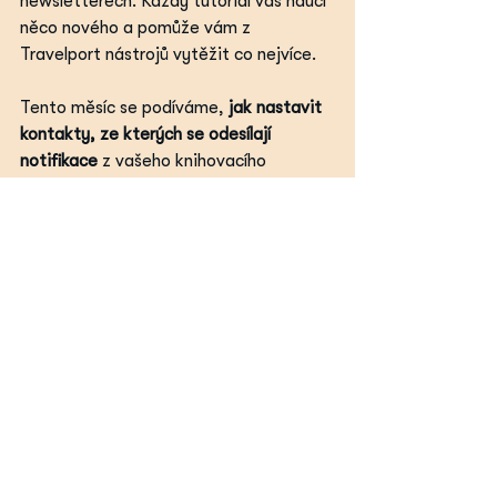
newsletterech. Každý tutoriál vás naučí 
něco nového a pomůže vám z 
Travelport nástrojů vytěžit co nejvíce.
Tento měsíc se podíváme, 
jak nastavit 
kontakty, ze kterých se odesílají 
notifikace 
z vašeho knihovacího 
nástroje.
https://youtu.be/EzVUsKV8U08
Jak se můžete ujistit, že 
dostanete 
kopii všech notifikací rozeslaných vaším 