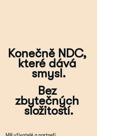
Konečně NDC, 
které dává 
smysl.
Bez 
zbytečných 
složitostí.
Milí uživatelé a partneři,