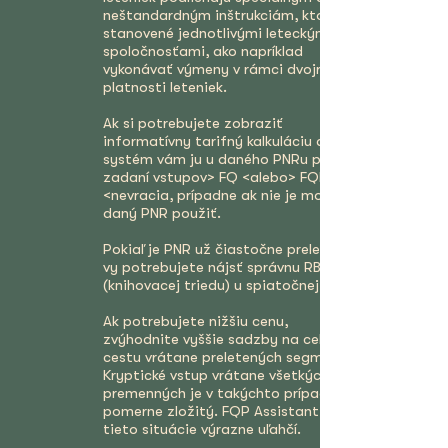
neštandardným inštrukciám, ktoré sú
stanovené jednotlivými leteckými
spoločnosťami, ako napríklad
vykonávať výmeny v rámci dvojročnej
platnosti leteniek.
Ak si potrebujete zobraziť
informatívny tarifný kalkuláciu a
systém vám ju u daného PNRu po
zadaní vstupov> FQ <alebo> FQBB
<nevracia, prípadne ak nie je možné
daný PNR použiť.
Pokiaľ je PNR už čiastočne preletená a
vy potrebujete nájsť správnu RBD
(knihovacej triedu) u spiatočnej cesty.
Ak potrebujete nižšiu cenu,
zvýhodnite vyššie sadzby na celú
cestu vrátane preletených segmentov.
Kryptické vstup vrátane všetkých
premenných je v takýchto prípadoch
pomerne zložitý. FQP Assistant vám
tieto situácie výrazne uľahčí.