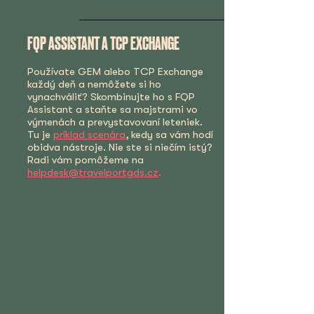
FQP ASSISTANT A TCP EXCHANGE
Používate GEM alebo TCP Exchange
každý deň a nemôžete si ho
vynachváliť? Skombinujte ho s FQP
Assistant a staňte sa majstrami vo
výmenách a prevystavovaní leteniek.
Tu je
príklad scenára
, kedy sa vám hodí
obidva nástroje. Nie ste si niečím istý?
Radi vám pomôžeme na
helpdesk@travelportgds.cz
.