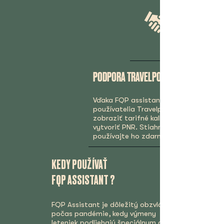
PODPORA TRAVELPORT+
Vďaka FQP assistant si môžu
používatelia Travelport + rýchlo
zobraziť tarifné kalkuláciu bez nutnos
vytvoriť PNR. Stiahnite si plugin a
používajte ho zdarma ešte dnes.
KEDY POUŽÍVAŤ
FQP ASSISTANT ?
FQP Assistant je dôležitý obzvlášť
počas pandémie, kedy výmeny
leteniek podliehajú špeciálnym a