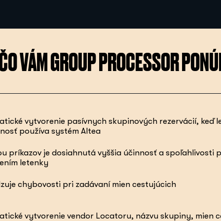
ČO VÁM GROUP PROCESSOR PONÚ
tické vytvorenie pasívnych skupinových rezervácií, keď l
nosť používa systém Altea
u príkazov je dosiahnutá vyššia účinnosť a spoľahlivosti 
ením letenky
uje chybovosti pri zadávaní mien cestujúcich
tické vytvorenie vendor Locatoru, názvu skupiny, mien c