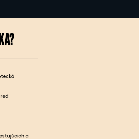
KA?
etecká
pred
estujúcich a