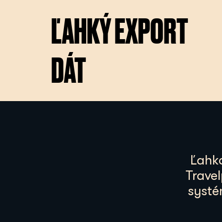
ĽAHKÝ EXPORT
DÁT
Ľahko
Travel
systé