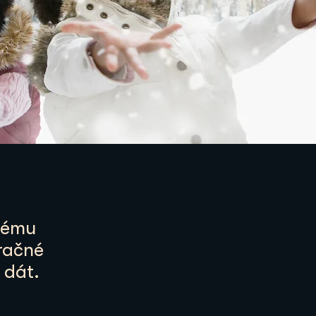
tému
uračné
 dát.