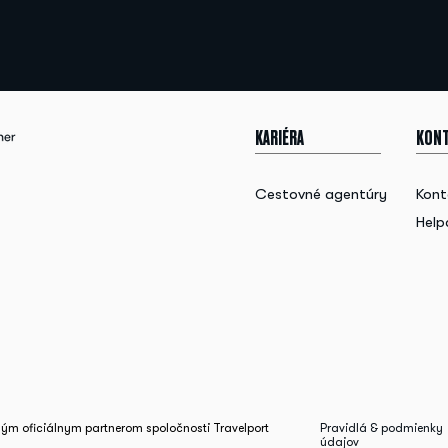
KARIÉRA
KONT
Cestovné agentúry
Kont
Help
slým oficiálnym partnerom spoločnosti Travelport
Pravidlá & podmienky
údajov