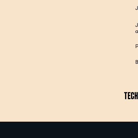
J
J
a
P
B
TECH