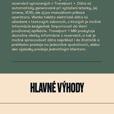
rezervácií vytvorených v Travelport +. Dáta sú
automaticky generované pri vytlačení letenky, jej
zmene, VOID, ale aj po manuálnom príkaze
operátora. Všetka takáto elektrická dáta sú
ukladané v textových súboroch, z ktorých je možné
informácie kedykoľvek iimportovať do Vami
používanej aplikácie. Travelport + MIR poskytuje
skutočne všetky informácie z rezervácií, a tak je
možné spracovávať dáta napríklad i do štatistík a
prehľadov predaja na jednotlivé spoločnosti, alebo
ako výsledky predaja jednotlivým klientom.
HLAVNÉ VÝHODY