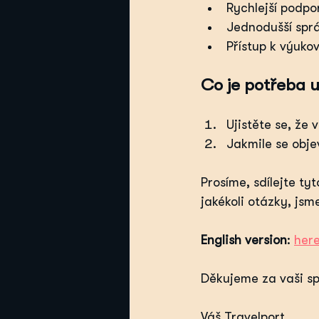
Rychlejší podp
Jednodušší sprá
Přístup k výuko
Co je potřeba 
Ujistěte se, že 
Jakmile se obje
Prosíme, sdílejte ty
jakékoli otázky, jsm
English version
: 
her
Děkujeme za vaši sp
Váš Travelport