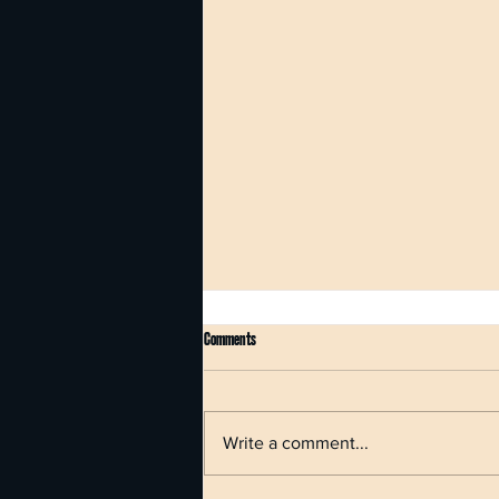
Comments
Write a comment...
Druhý díl série o AI v cestovním ruchu