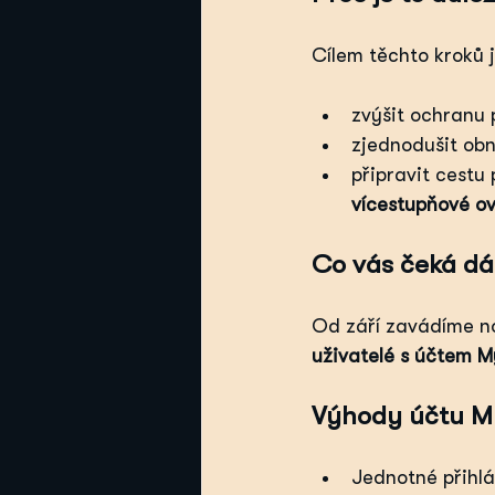
Cílem těchto kroků j
zvýšit ochranu
zjednodušit ob
připravit cestu 
vícestupňové o
Co vás čeká dá
Od září zavádíme no
uživatelé s účtem M
Výhody účtu M
Jednotné přihlá