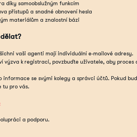
ora díky samoobslužným funkcím
va přístupů a snadné obnovení hesla
vým materiálům a znalostní bázi
udělat?
všichni vaši agenti mají individuální e‑mailové adresy.
ví výzva k registraci, povzbuďte uživatele, aby proces d
to informace se svými kolegy a správci účtů. Pokud bud
e tu pro vás.
e
olupráci a podporu.