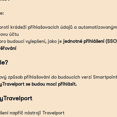
e:
 proti krádeži přihlašovacích údajů a automatizovaný
novu účtu
pro budoucí vylepšení, jako je 
jednotné přihlášení (SSO
věřování
le?
vý způsob přihlašování do budoucích verzí Smartpoint
yTravelport se budou moci přihlásit.
yTravelport
šení napříč nástroji Travelport