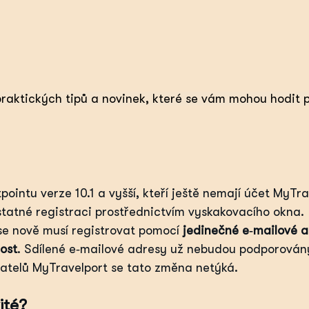
raktických tipů a novinek, které se vám mohou hodit p
pointu verze 10.1 a vyšší, kteří ještě nemají účet MyTr
tatné registraci prostřednictvím vyskakovacího okna.
se nově musí registrovat pomocí 
jedinečné e‑mailové 
ost
. Sdílené e‑mailové adresy už nebudou podporován
vatelů MyTravelport se tato změna netýká.
ité?