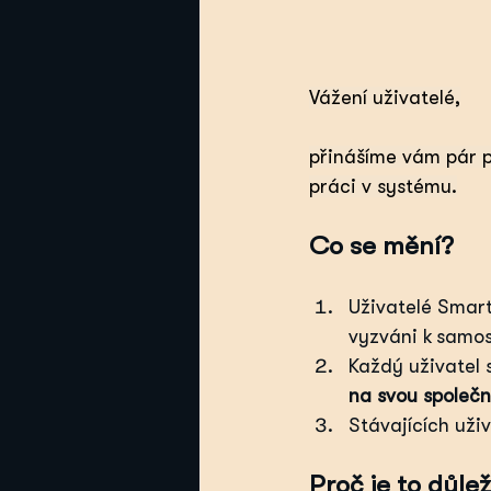
Vážení uživatelé,
přinášíme vám pár p
práci v systému.
Co se mění?
Uživatelé Smart
vyzváni k samos
Každý uživatel 
na svou společn
Stávajících uži
Proč je to důlež