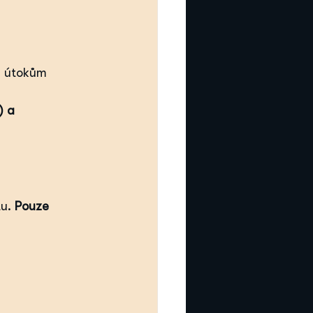
m útokům
) a 
u. 
Pouze 