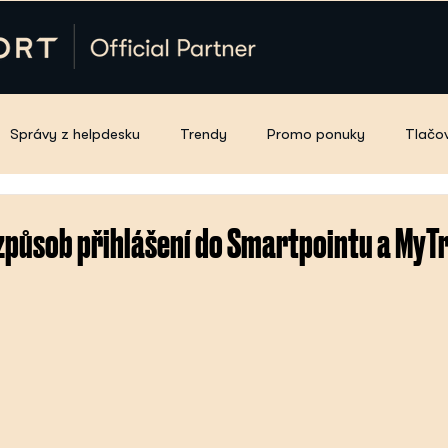
Správy z helpdesku
Trendy
Promo ponuky
Tlačo
 způsob přihlášení do Smartpointu a MyT