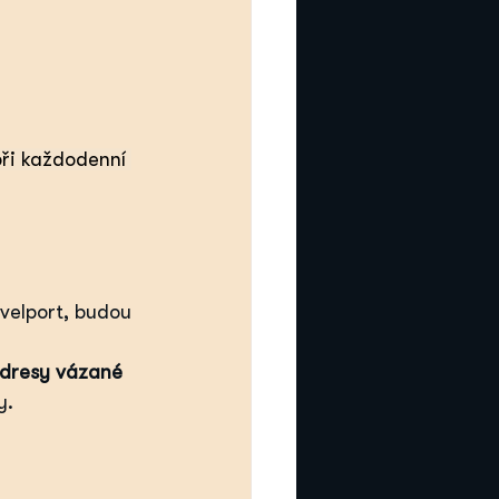
ři každodenní 
avelport, budou 
adresy vázané 
y.