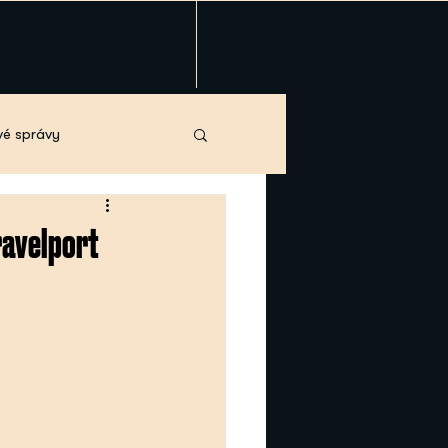
vé správy
ravelport