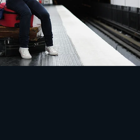
 o
osť
ť
ásad.