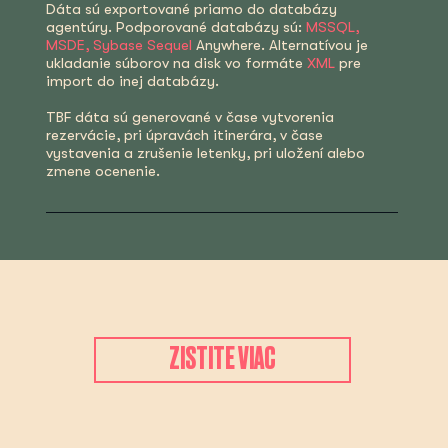
Dáta sú exportované priamo do databázy
agentúry. Podporované databázy sú:
MSSQL,
MSDE, Sybase Sequel
Anywhere. Alternatívou je
ukladanie súborov na disk vo formáte
XML
pre
import do inej databázy.
TBF dáta sú generované v čase vytvorenia
rezervácie, pri úpravách itinerára, v čase
vystavenia a zrušenie letenky, pri uložení alebo
zmene ocenenie.
ZISTITE VIAC