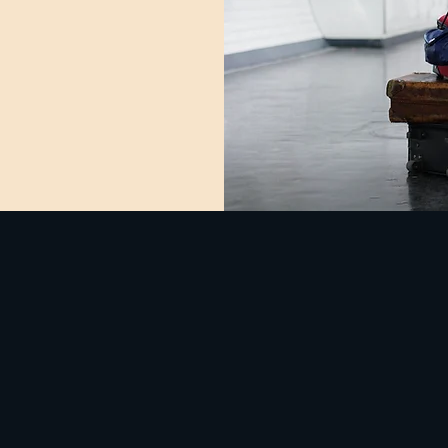
ofistikovaný nástroj na export údajov
zerváciách, vďaka ktorému máte možn
analyzovať cestovné zvyklosti, sledova
žiavanie predajných a cestovných z